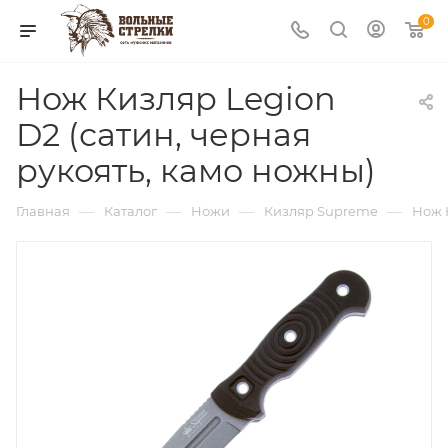
0
Нож Кизляр Legion
D2 (сатин, черная
рукоять, камо ножны)
—
—
—
—
Главная
Каталог
Ножи
Кизляр Supreme
Нож 