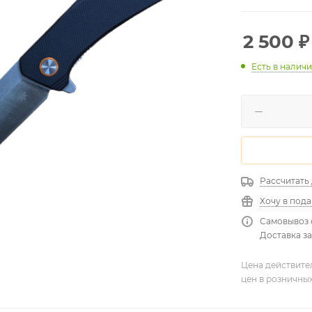
2 500
₽
Есть в налич
Рассчитать
Хочу в под
Самовывоз 
Доставка за
Цена действите
цен в розничны