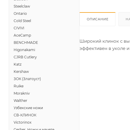
Steelclaw
Ontario
ОПИСАНИЕ
Н
Cold Steel
CIVIVI
AceCamp
Широкий клинок с выс
BENCHMADE
эффективен в уколе и 
Higonakami
CJRB Cutlery
Katz
Kershaw
ЗОК (Златоуст)
Ruike
Morakniv
Walther
Узбекские ножи
СВ-КЛИНОК
Victorinox
Gerber, Ножи и мачете