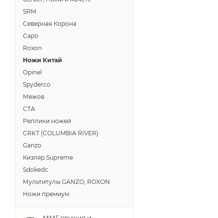
SRM
Северная Корона
Саро
Roxon
Ножи Китай
Opinel
Spyderco
Межов
СТА
Реплики ножей
CRKT (COLUMBIA RIVER)
Ganzo
Кизляр Supreme
Sdokedc
Мультитулы GANZO, ROXON
Ножи премиум
ММГ оружия и