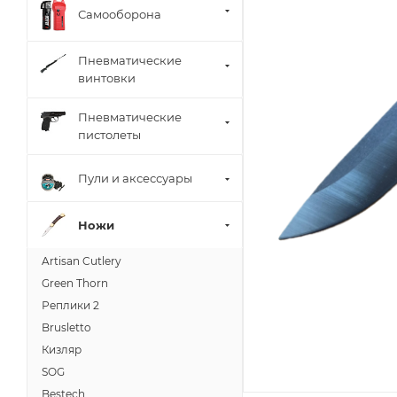
Самооборона
Пневматические
винтовки
Пневматические
пистолеты
Пули и аксессуары
Ножи
Artisan Cutlery
Green Thorn
Реплики 2
Brusletto
Кизляр
SOG
Bestech