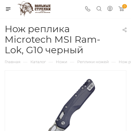
0
Нож реплика
Microtech MSI Ram-
Lok, G10 черный
—
—
—
—
Главная
Каталог
Ножи
Реплики ножей
Нож р