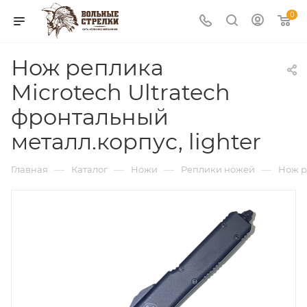
0
Нож реплика
Microtech Ultratech
фронтальный
металл.корпус, lighter
—
—
—
—
Главная
Каталог
Ножи
Реплики ножей
Нож р