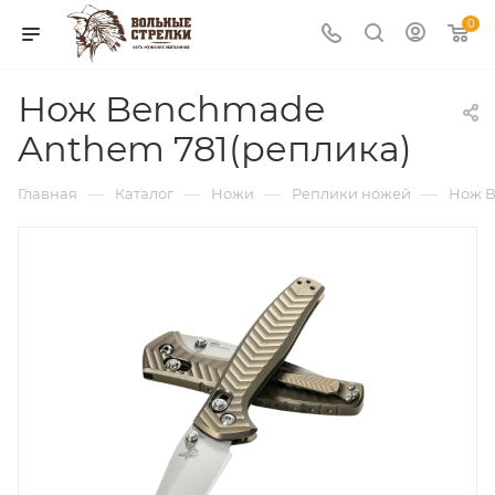
0
Нож Benchmade
Anthem 781(реплика)
—
—
—
—
Главная
Каталог
Ножи
Реплики ножей
Нож B