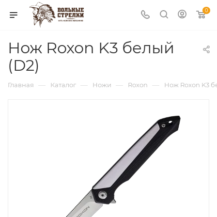
0
Нож Roxon K3 белый
(D2)
—
—
—
—
Главная
Каталог
Ножи
Roxon
Нож Roxon K3 б