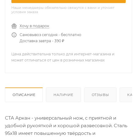
Наши менеджеры обязательно свяжутся с вами и уточнят
условия заказа
Хочу в подарок
Самовывоз сегодня - бесплатно
Доставка завтра - 390 ₽
Цена действительна только для интернет-магазина и
может отличаться от цен в розничных магазинах
ОПИСАНИЕ
НАЛИЧИЕ
ОТЗЫВЫ
КАК
СТА Аркан - универсальный нож, с приятной и
удобной рукояткой и хорошой развесовкой. Сталь
95х18 имеет повышенную твёрдость и