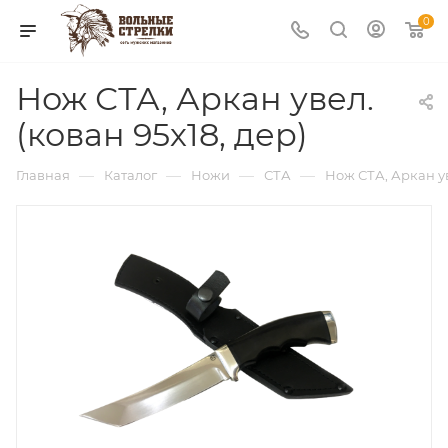
0
Нож СТА, Аркан увел.
(кован 95х18, дер)
—
—
—
—
Главная
Каталог
Ножи
СТА
Нож СТА, Аркан ув