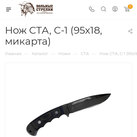
0
Нож СТА, С-1 (95х18,
микарта)
—
—
—
—
Главная
Каталог
Ножи
СТА
Нож СТА, С-1 (95х1