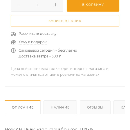
В КОРЗИНУ
КУПИТЬ В 1 КЛИК
Рассчитать доставку
Хочу в подарок
Самовывоз сегодня - бесплатно
Доставка завтра - 390 ₽
Цена действительна только для интернет-магазина и
может отличаться от цен в розничных магазинах
ОПИСАНИЕ
НАЛИЧИЕ
ОТЗЫВЫ
КАК
Нож АН Пчак, узор, рук.абрикос., ШХ-15