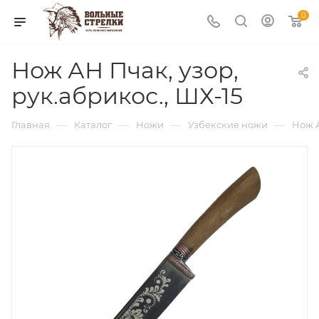
0
Нож АН Пчак, узор,
рук.абрикос., ШХ-15
—
—
—
—
Главная
Каталог
Ножи
Узбекские ножи
Нож А