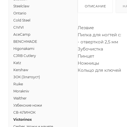
Steelclaw
ОПИСАНИЕ
Н
Ontario
Cold Steel
Лезвие
CIVIVI
Пилка для ногтей с:
AceCamp
- отверткой 2,5 мм
BENCHMADE
Зубочистка
Higonakami
Пинцет
CJRB Cutlery
Ножницы
Katz
Кольцо для ключей
Kershaw
ЗОК (Златоуст)
Ruike
Morakniv
Walther
Узбекские ножи
СВ-КЛИНОК
Victorinox
Gerber, Ножи и мачете