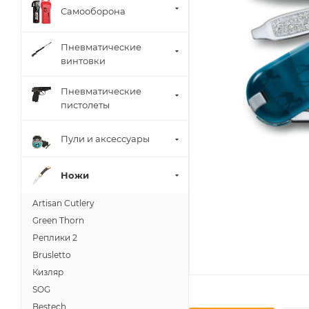
Самооборона
Пневматические
винтовки
Пневматические
пистолеты
Пули и аксессуары
Ножи
Artisan Cutlery
Green Thorn
Реплики 2
Brusletto
Кизляр
SOG
Bestech