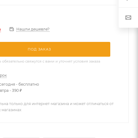
Нашли дешевле?
и
ПОД ЗАКАЗ
бязательно свяжутся с вами и уточнят условия заказа
арок
сегодня - бесплатно
втра - 390 ₽
льна только для интернет-магазина и может отличаться от
х магазинах