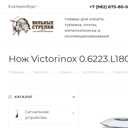
+7 (982) 675-80-
Екатеринбург
товары для спорта,
туризма, охоты,
металлопоиска и
коллекционирования
Нож Victorinox 0.6223.L18
—
—
—
—
Главная
Каталог
Ножи
Victorinox
Нож Vic
КАТАЛОГ
Сигнальные
устройства