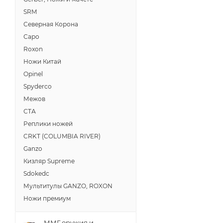
SRM
Северная Корона
Саро
Roxon
Ножи Китай
Opinel
Spyderco
Межов
СТА
Реплики ножей
CRKT (COLUMBIA RIVER)
Ganzo
Кизляр Supreme
Sdokedc
Мультитулы GANZO, ROXON
Ножи премиум
ММГ оружия и