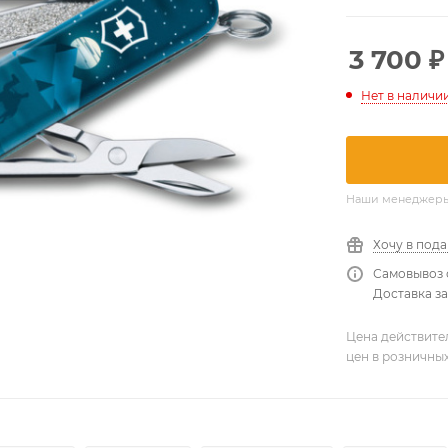
3 700
₽
Нет в наличи
Наши менеджеры о
Хочу в под
Самовывоз 
Доставка за
Цена действите
цен в розничны