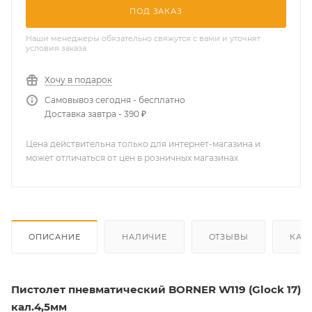
ПОД ЗАКАЗ
Наши менеджеры обязательно свяжутся с вами и уточнят
условия заказа
Хочу в подарок
Самовывоз сегодня - бесплатно
Доставка завтра - 390 ₽
Цена действительна только для интернет-магазина и
может отличаться от цен в розничных магазинах
ОПИСАНИЕ
НАЛИЧИЕ
ОТЗЫВЫ
КАК
Пистолет пневматический BORNER W119 (Glock 17)
кал.4,5мм