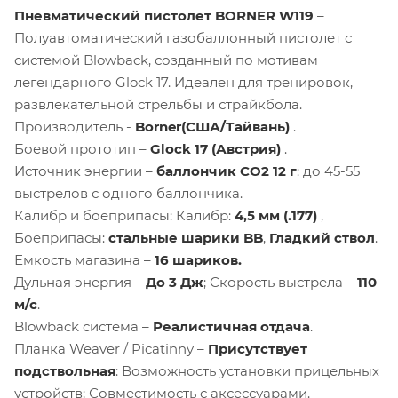
Пневматический пистолет BORNER W119
–
Полуавтоматический газобаллонный пистолет с
системой Blowback, созданный по мотивам
легендарного Glock 17. Идеален для тренировок,
развлекательной стрельбы и страйкбола.
Производитель -
Borner(США/Тайвань)
.
Боевой прототип –
Glock 17 (Австрия)
.
Источник энергии –
баллончик CO2 12 г
: до 45-55
выстрелов с одного баллончика.
Калибр и боеприпасы: Калибр:
4,5 мм (.177)
,
Боеприпасы:
стальные шарики BB
,
Гладкий ствол
.
Емкость магазина –
16 шариков.
Дульная энергия –
До 3 Дж
; Скорость выстрела –
110
м/с
.
Blowback система –
Реалистичная отдача
.
Планка Weaver / Picatinny –
Присутствует
подствольная
: Возможность установки прицельных
устройств; Совместимость с аксессуарами.