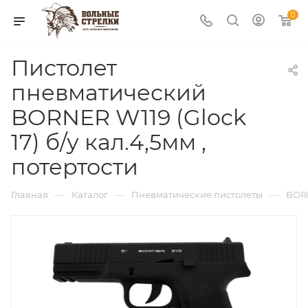
0
Пистолет
пневматический
BORNER W119 (Glock
17) б/у кал.4,5мм ,
потертости
—
—
—
Главная
Каталог
Пневматические пистолеты
BOR