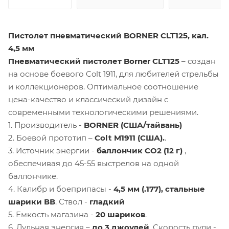
Пистолет пневматический BORNER CLT125, кал.
4,5 мм
Пневматический пистолет Borner CLT125
– создан
на основе боевого Colt 1911, для любителей стрельбы
и коллекционеров. Оптимальное соотношение
цена-качество и классический дизайн с
современными технологическими решениями.
1. Производитель -
BORNER (США/тайвань)
2. Боевой прототип –
Colt M1911 (США).
.
3. Источник энергии -
баллончик СО2 (12 г)
,
обеспечивая до 45-55 выстрелов на одной
баллончике.
4. Калибр и боеприпасы -
4,5 мм (.177), стальные
шарики ВВ
. Ствол -
гладкий
5. Емкость магазина -
20 шариков
.
6. Дульная энергия –
до 3 джоулей
. Скорость пули -