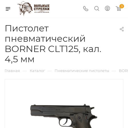
0
Пистолет
пневматический
BORNER CLT125, кал.
4,5 мм
—
—
—
Главная
Каталог
Пневматические пистолеты
BOR