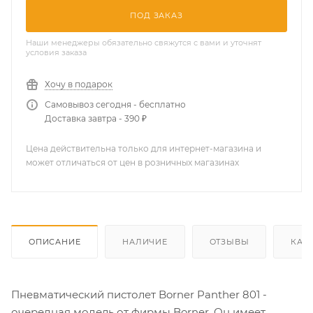
ПОД ЗАКАЗ
Наши менеджеры обязательно свяжутся с вами и уточнят
условия заказа
Хочу в подарок
Самовывоз сегодня - бесплатно
Доставка завтра - 390 ₽
Цена действительна только для интернет-магазина и
может отличаться от цен в розничных магазинах
ОПИСАНИЕ
НАЛИЧИЕ
ОТЗЫВЫ
КАК
Пневматический пистолет Borner Panther 801 -
очередная модель от фирмы Borner. Он имеет