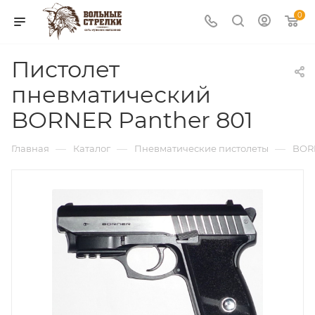
0
Пистолет
пневматический
BORNER Panther 801
—
—
—
Главная
Каталог
Пневматические пистолеты
BOR