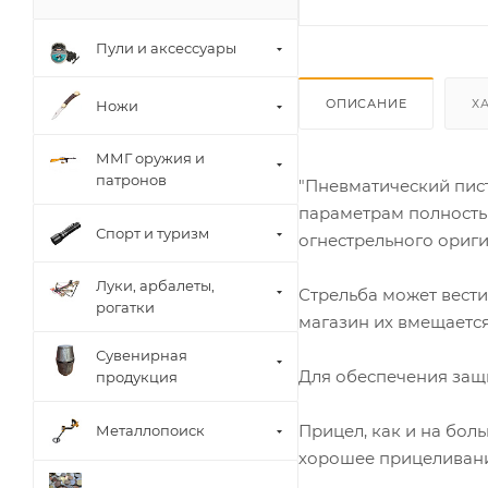
Пули и аксессуары
ОПИСАНИЕ
Х
Ножи
ММГ оружия и
патронов
"Пневматический пист
параметрам полностью
Спорт и туризм
огнестрельного ориги
Луки, арбалеты,
Стрельба может вести
рогатки
магазин их вмещается 
Сувенирная
Для обеспечения защи
продукция
Прицел, как и на бол
Металлопоиск
хорошее прицеливание