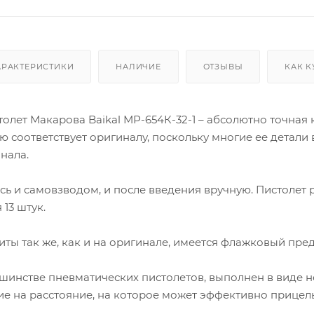
АРАКТЕРИСТИКИ
НАЛИЧИЕ
ОТЗЫВЫ
КАК К
олет Макарова Baikal МР-654К-32-1 – абсолютно точная 
 соответствует оригиналу, поскольку многие ее детали в
нала.
сь и самовзводом, и после введения вручную. Пистолет 
13 штук.
ты так же, как и на оригинале, имеется флажковый пре
ьшинстве пневматических пистолетов, выполнен в виде 
 на расстояние, на которое может эффективно прицель