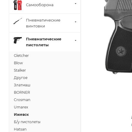
Самооборона
Пневматические
винтовки
Пневматические
пистолеты
Gletcher
Blow
Stalker
Другое
Златмаш
BORNER
Crosman
Umarex
Ижевск
Б/у пистолеты
Hatsan