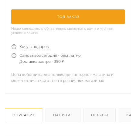
ПОД ЗАКАЗ
Наши менеджеры обязательно свяжутся с вами и уточнят
условия заказа
Хочу в подарок
Самовывоз сегодня - бесплатно
Доставка завтра - 390 ₽
Цена действительна только для интернет-магазина и
может отличаться от цен в розничных магазинах
ОПИСАНИЕ
НАЛИЧИЕ
ОТЗЫВЫ
КАК