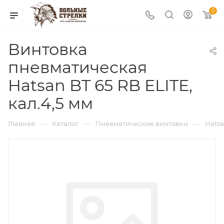
0
Винтовка
пневматическая
Hatsan BT 65 RB ELITE,
кал.4,5 мм
—
—
—
Главная
Каталог
Пневматические винтовки
Hats