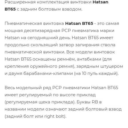
Расширенная комплектация винтовки
Hatsan
BT65
с задним болтовым взводом.
Пневматическая винтовка
Hatsan BT65
- это самая
мощная десятизарядная PCP пневматика марки
Hatsan на сегодняшний день.
Hatsan BT65 имеет
продольно скользящий затвор запирания ствола
пневматической винтовки. Все модели винтовок
Hatsan BT65 оснащены ремнём, антабками (для
крепления оружейного ремня), зарядным штуцером
и двумя барабанами-клипами (на 10 пуль каждый).
Весь модельный ряд PCP пневматики Hatsan BT65
имеет регулируемый по высоте приклад
(регулируемая щека приклада). Буквы RB в
названии модели означают задний болтовый взвод
(задний болт или right bolt).