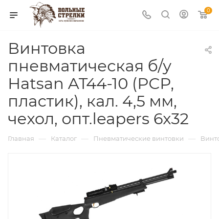
0
Винтовка
пневматическая б/у
Hatsan AT44-10 (PCP,
пластик), кал. 4,5 мм,
чехол, опт.leapers 6x32
—
—
—
Главная
Каталог
Пневматические винтовки
Винто