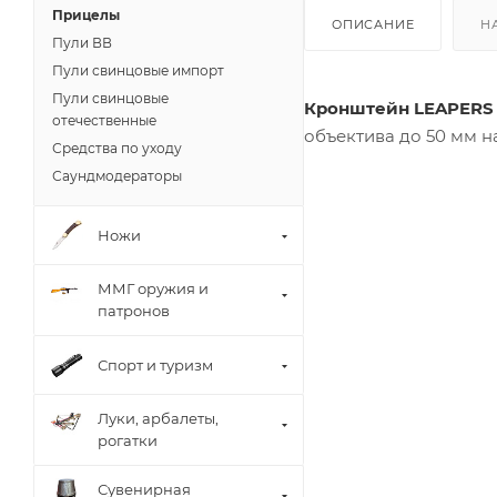
Прицелы
ОПИСАНИЕ
Н
Пули ВВ
Пули свинцовые импорт
Пули свинцовые
Кронштейн LEAPERS 
отечественные
объектива до 50 мм н
Средства по уходу
Саундмодераторы
Ножи
ММГ оружия и
патронов
Спорт и туризм
Луки, арбалеты,
рогатки
Сувенирная