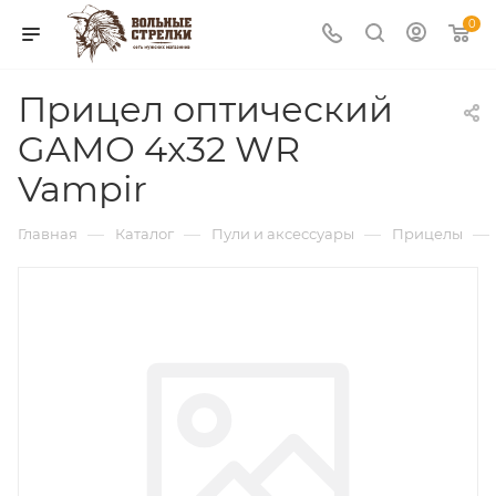
0
Прицел оптический
GAMO 4x32 WR
Vampir
—
—
—
—
Главная
Каталог
Пули и аксессуары
Прицелы