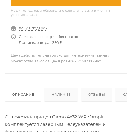
Наши менеджеры обязательно свяжутся с вами и уточнят
условия заказа
Хочу в подарок
Самовывоз сегодня - бесплатно
Доставка завтра - 390 ₽
Цена действительна только для интернет-магазина и
может отличаться от цен в розничных магазинах
ОПИСАНИЕ
НАЛИЧИЕ
ОТЗЫВЫ
КАК
Оптический прицел Gamo 4х32 WR Vampir
комплектуется лазерным целеуказателем и
фонариком, что позволяет моментально