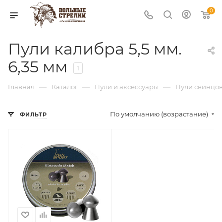
0
Пули калибра 5,5 мм.
6,35 мм
1
—
—
—
Главная
Каталог
Пули и аксессуары
Пули свинцо
По умолчанию (возрастание)
ФИЛЬТР