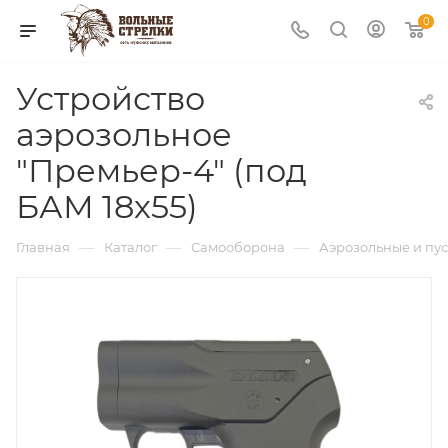
0
Устройство
аэрозольное
"Премьер-4" (под
БАМ 18х55)
—
—
—
Главная
Каталог
Самооборона
Аэрозольные и пус