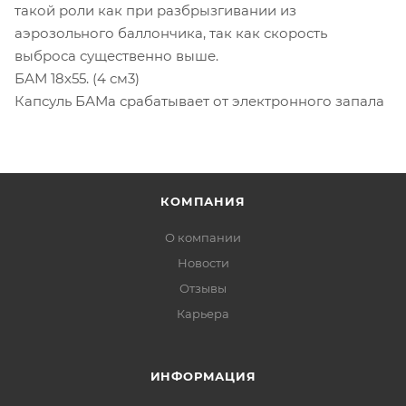
такой роли как при разбрызгивании из
аэрозольного баллончика, так как скорость
выброса существенно выше.
БАМ 18х55. (4 см3)
Капсуль БАМа срабатывает от электронного запала
КОМПАНИЯ
О компании
Новости
Отзывы
Карьера
ИНФОРМАЦИЯ