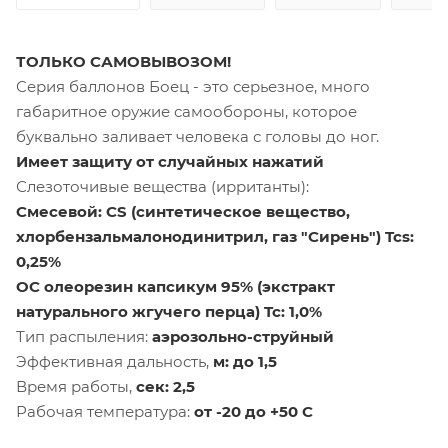
ТОЛЬКО САМОВЫВОЗОМ!
Серия баллонов Боец - это серьезное, много
габаритное оружие самообороны, которое
буквально заливает человека с головы до ног.
Имеет защиту от случайных нажатий
Слезоточивые вещества (ирританты):
Смесевой: CS (синтетическое вещество,
хлорбензальмалонодинитрил, газ "Сирень") Tcs:
0,25%
OC олеорезин капсикум 95% (экстракт
натурального жгучего перца) Tc: 1,0%
Тип распыления:
аэрозольно-струйный
Эффективная дальность,
м: до 1,5
Время работы,
сек: 2,5
Рабочая температура:
от -20 до +50 С