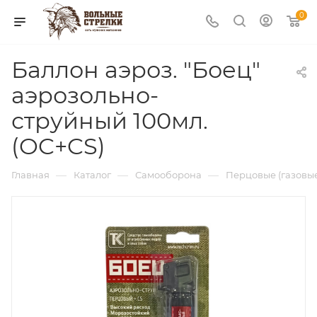
0
Баллон аэроз. "Боец"
аэрозольно-
струйный 100мл.
(OC+CS)
—
—
—
Главная
Каталог
Самооборона
Перцовые (газовы