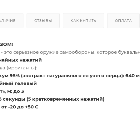
АЛИЧИЕ
ОТЗЫВЫ
КАК КУПИТЬ
ОПЛАТА
ЗОМ!
- это серьезное оружие самообороны, которое буквально
учайных нажатий
а (ирританты):
м 95% (экстракт натурального жгучего перца): 640 мг;
уйный гелевый
ть,
м: до 3
,5 секунды (5 кратковременных нажатий)
:
от -20 до +50 С