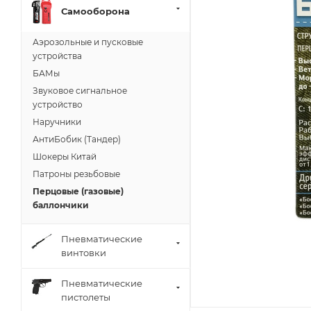
Самооборона
Аэрозольные и пусковые
устройства
БАМы
Звуковое сигнальное
устройство
Наручники
АнтиБобик (Тандер)
Шокеры Китай
Патроны резьбовые
Перцовые (газовые)
баллончики
Пневматические
винтовки
Пневматические
пистолеты