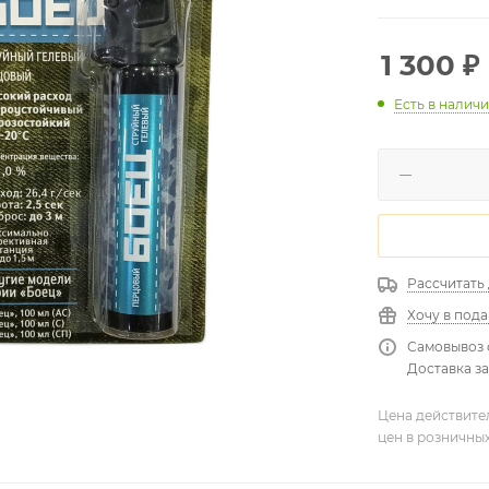
1 300
₽
Есть в налич
Рассчитать
Хочу в под
Самовывоз 
Доставка за
Цена действите
цен в розничны