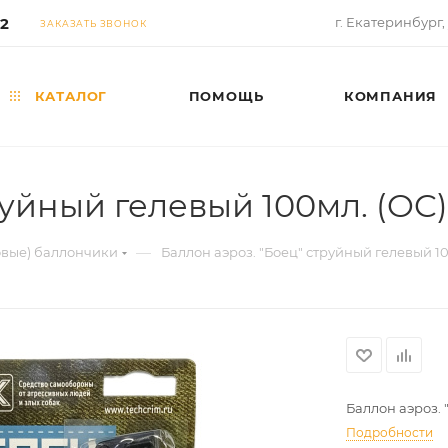
02
г. Екатеринбург,
ЗАКАЗАТЬ ЗВОНОК
КАТАЛОГ
ПОМОЩЬ
КОМПАНИЯ
руйный гелевый 100мл. (OC)
—
овые) баллончики
Баллон аэроз. "Боец" струйный гелевый 10
Баллон аэроз. 
Подробности