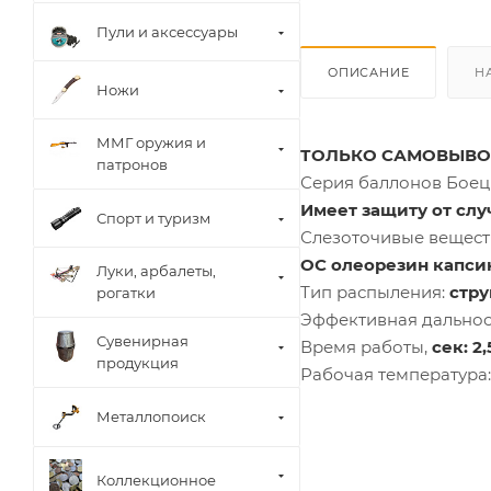
Пули и аксессуары
ОПИСАНИЕ
Н
Ножи
ММГ оружия и
ТОЛЬКО САМОВЫВО
патронов
Серия баллонов Боец 
Имеет защиту от сл
Спорт и туризм
Слезоточивые веществ
OC олеорезин капсику
Луки, арбалеты,
Тип распыления:
стр
рогатки
Эффективная дальнос
Сувенирная
Время работы,
сек: 2
продукция
Рабочая температура
Металлопоиск
Коллекционное