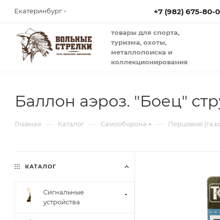
+7 (982) 675-80-
Екатеринбург
товары для спорта,
туризма, охоты,
металлопоиска и
коллекционирования
Баллон аэроз. "Боец" ст
—
—
—
Главная
Каталог
Самооборона
Перцовые (газ
КАТАЛОГ
Сигнальные
устройства