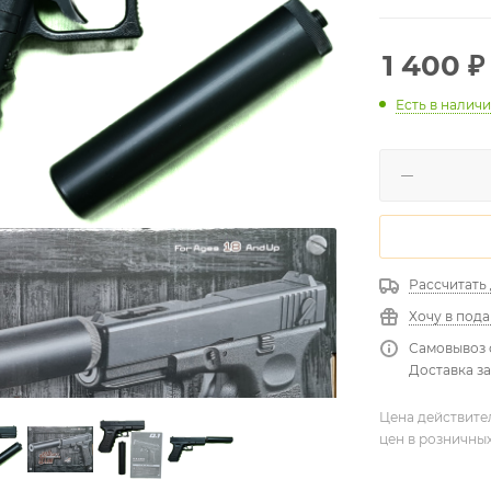
1 400
₽
Есть в налич
Рассчитать
Хочу в под
Самовывоз 
Доставка за
Цена действите
цен в розничны