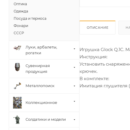
Оптика
Одежда
Посуда и термоса
Фонари
ОПИСАНИЕ
Н
СССР
Луки, арбалеты,
Игрушка Glock Q.1C. 
рогатки
Инструкция:
Установить снаряженн
Сувенирная
крючек.
продукция
В комплекте:
Имитация глушителя (
Металлопоиск
Коллекционное
Солдатики и модели