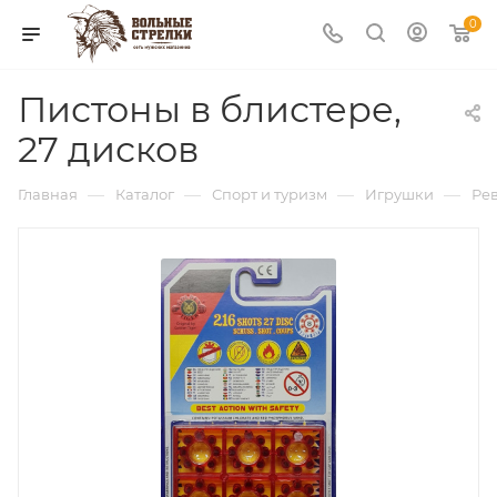
0
Пистоны в блистере,
27 дисков
—
—
—
—
Главная
Каталог
Спорт и туризм
Игрушки
Ре