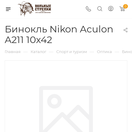
0
Бинокль Nikon Aculon
A211 10x42
—
—
—
—
Главная
Каталог
Спорт и туризм
Оптика
Бино