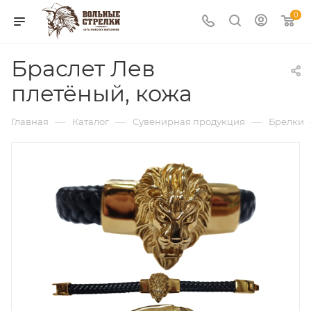
0
Браслет Лев
плетёный, кожа
—
—
—
Главная
Каталог
Сувенирная продукция
Брелки