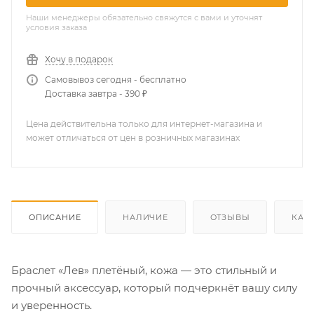
Наши менеджеры обязательно свяжутся с вами и уточнят
условия заказа
Хочу в подарок
Самовывоз сегодня - бесплатно
Доставка завтра - 390 ₽
Цена действительна только для интернет-магазина и
может отличаться от цен в розничных магазинах
ОПИСАНИЕ
НАЛИЧИЕ
ОТЗЫВЫ
КАК
Браслет «Лев» плетёный, кожа — это стильный и
прочный аксессуар, который подчеркнёт вашу силу
и уверенность.