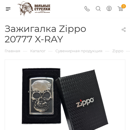
0
Зажигалка Zippo
20777 X-RAY
—
—
—
Главная
Каталог
Сувенирная продукция
Zippo