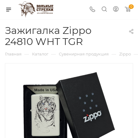
0
Зажигалка Zippo
24810 WHT TGR
—
—
—
Главная
Каталог
Сувенирная продукция
Zippo