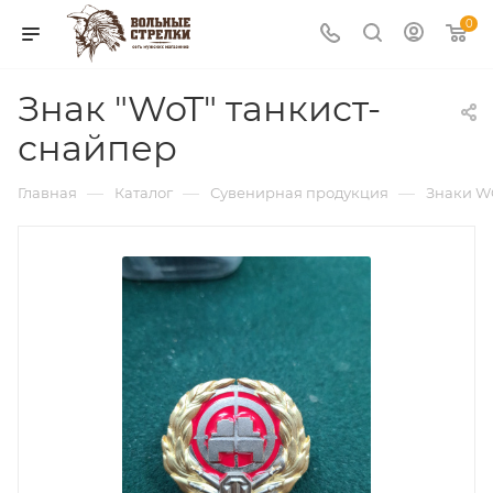
0
Знак "WoT" танкист-
снайпер
—
—
—
Главная
Каталог
Сувенирная продукция
Знаки W