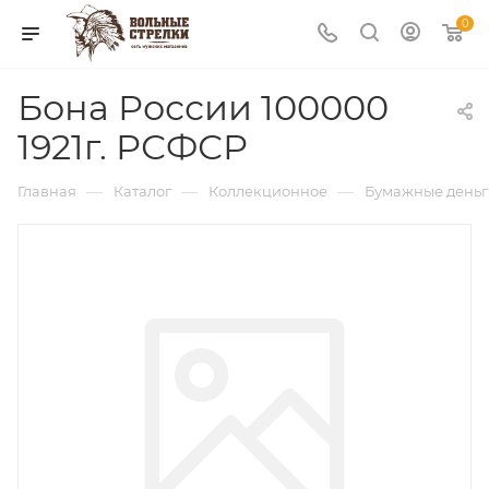
0
Бона России 100000
1921г. РСФСР
—
—
—
Главная
Каталог
Коллекционное
Бумажные деньг