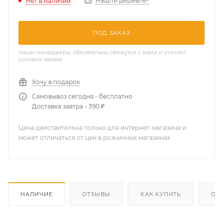
Нашли дешевле?
Нет в наличии
ПОД ЗАКАЗ
Наши менеджеры обязательно свяжутся с вами и уточнят
условия заказа
Хочу в подарок
Самовывоз сегодня - бесплатно
Доставка завтра - 390 ₽
Цена действительна только для интернет-магазина и
может отличаться от цен в розничных магазинах
НАЛИЧИЕ
ОТЗЫВЫ
КАК КУПИТЬ
ОП