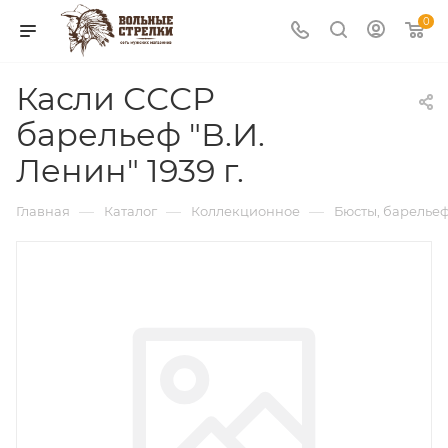
0
Касли СССР
барельеф "В.И.
Ленин" 1939 г.
—
—
—
Главная
Каталог
Коллекционное
Бюсты, барельеф