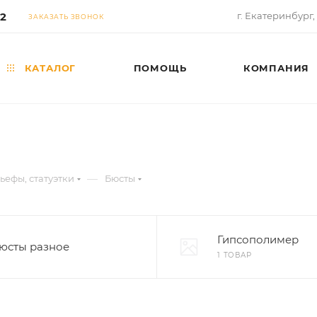
02
г. Екатеринбург,
ЗАКАЗАТЬ ЗВОНОК
КАТАЛОГ
ПОМОЩЬ
КОМПАНИЯ
—
ьефы, статуэтки
Бюсты
Гипсополимер
юсты разное
1 ТОВАР