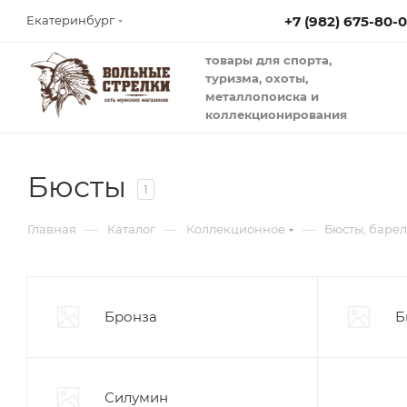
+7 (982) 675-80-
Екатеринбург
товары для спорта,
туризма, охоты,
металлопоиска и
коллекционирования
Бюсты
1
—
—
—
Главная
Каталог
Коллекционное
Бюсты, барел
Бронза
Б
Силумин