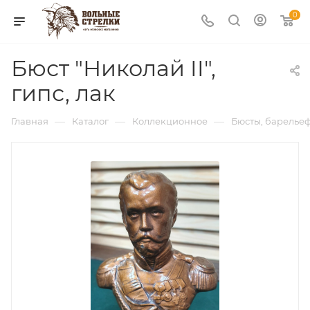
0
Бюст "Николай II",
гипс, лак
—
—
—
Главная
Каталог
Коллекционное
Бюсты, барельеф