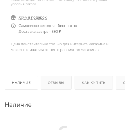
Наши менеджеры обязательно свяжутся с вами и уточнят
условия заказа
Хочу в подарок
Самовывоз сегодня - бесплатно
Доставка завтра - 390 ₽
Цена действительна только для интернет-магазина и
может отличаться от цен в розничных магазинах
НАЛИЧИЕ
ОТЗЫВЫ
КАК КУПИТЬ
ОП
Наличие