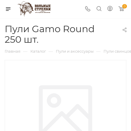
0
Пули Gamo Round
250 шт.
—
—
—
Главная
Каталог
Пули и аксессуары
Пули свинцо